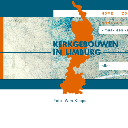
HOME
ZO
DONATIES
- maak een k
alles
Foto: Wim Koops