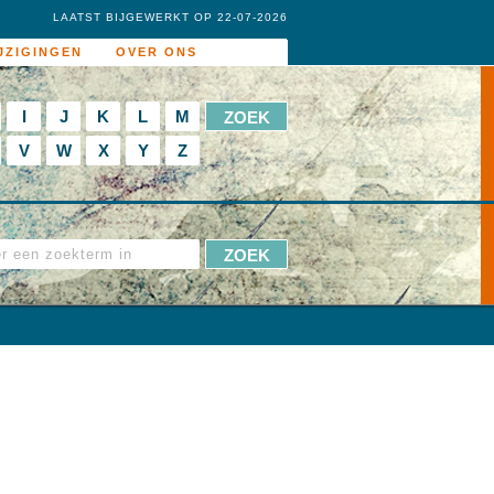
LAATST BIJGEWERKT OP 22-07-2026
JZIGINGEN
OVER ONS
I
J
K
L
M
V
W
X
Y
Z