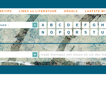
EKTIPS
LINKS en LITERATUUR
ORGELS
LAATSTE WI
A
B
C
D
E
F
G
H
euze -
N
O
P
Q
R
S
T
U