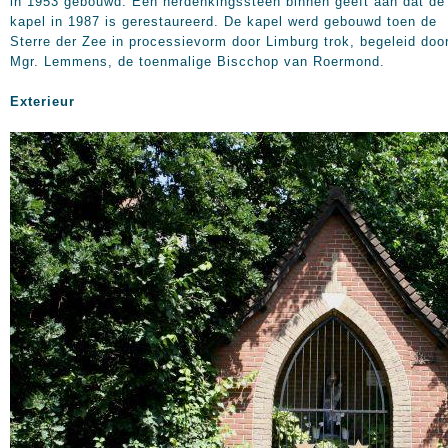
in 1953 gebouwd. Een herdenkingssteen binnen geeft aan dat de
kapel in 1987 is gerestaureerd. De kapel werd gebouwd toen de
Sterre der Zee in processievorm door Limburg trok, begeleid doo
Mgr. Lemmens, de toenmalige Biscchop van Roermond.
Exterieur