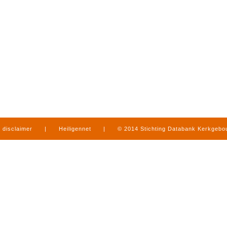
disclaimer
|
Heiligennet
|
© 2014 Stichting Databank Kerkgeb
in Limburg
|
produced by
www.mediamens.nl