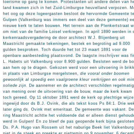
toerisme op gang te komen. Protestanten uit andere delen van h
land kwamen zich in het Zuid-Limburgse heuvelland verpozen. M
het oog op deze logeergasten besloot de hervormde Gemeente t
Gulpen (Valkenburg was immers een deel van deze gemeente) e
nieuwe kerk te laten bouwen. Het terrein aan de Plenkertstraat w
om niet van de familie Loisel verkregen. In april 1890 werden in 
kerkenraadsvergadering de door architect W.J. Blijenberg uit
Maastricht gemaakte tekeningen, bestek en begroting ad 9.000
gulden besproken. Toch duurde het tot 23 maart 1891 voor de
openbare aanbesteding plaatsvond. De laagste inschrijver was f
L. Habets uit Valkenburg voor 8.900 gulden. Besloten werd de b
aan hem op te dragen. Gekozen werd voor een uitvoering in brik
in plaats van Limburgse mergelsteen,
die vooral onder boomen
gewoonlijk al spoedig een vaalgroene kleur verkrijgen en ook mi
soliede zijn.
De aannemer en de architect verschilden regelmatig
van mening over de uitvoering van de bouw, maar de kerk kwam
toch gereed. Op 11 oktober 1891 werd de kerk op plechtige wijze
ingewijd door ds B.J. Ovink, die als tekst koos Ps 84:1. Drie we
later ging ds. Ovink met emeritaat. De gemeente was vakant. De
ring Maastricht achtte het voldoende dat er alleen dienst gehoud
werd in Gulpen! En zo bleef de pas geopende kerk bijna gesloten
Ds. P.A. Hugo van Rossem uit het naburige Beek liet Valkenburg
niet in de steek en preekte er niettemin op 9 november, 6 decem