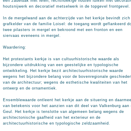
een zadeldak met leien; rechthoekige houten luiken met decorati
houtsnijwerk en decoratief metselwerk in de topgevel frontgevel.
In de mergelwand aan de achterzijde van het kerkje bevindt zich
grafkelder van de familie Loisel: de toegang wordt geflankeerd d
twee pilasters in mergel en bekroond met een fronton en een
siervaas eveneens in mergel.
Waardering:
Het protestants kerkje is van cultuurhistorische waarde als
bijzondere uitdrukking van een geestelijke en typologische
ontwikkeling. Het kerkje bezit architectuurhistorische waarde
wegens het bijzondere belang voor de bovenregionale geschiede
van de architectuur; wegens de esthetische kwaliteiten van het
ontwerp en de ornamentiek.
Ensemblewaarde ontleent het kerkje aan de situering en daarme
van betekenis voor het aanzien van dit deel van Valkenburg aan
Geul. Het kerkje is tenslotte van algemeen belang wegens de
architectonische gaafheid van het exterieur en de
architectuurhistorische en typologische zeldzaamheid.