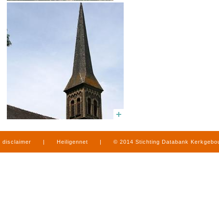
disclaimer
|
Heiligennet
|
© 2014 Stichting Databank Kerkgeb
in Limburg
|
produced by
www.mediamens.nl