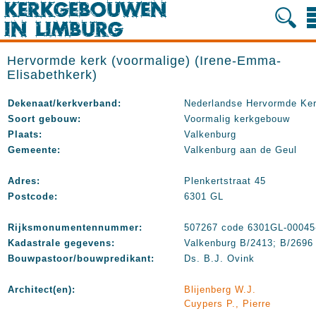
Hervormde kerk (voormalige) (Irene-Emma-
Elisabethkerk)
Dekenaat/kerkverband:
Nederlandse Hervormde Ke
Soort gebouw:
Voormalig kerkgebouw
Plaats:
Valkenburg
Gemeente:
Valkenburg aan de Geul
Adres:
Plenkertstraat 45
Postcode:
6301 GL
Rijksmonumentennummer:
507267 code 6301GL-00045
Kadastrale gegevens:
Valkenburg B/2413; B/2696
Bouwpastoor/bouwpredikant:
Ds. B.J. Ovink
Architect(en):
Blijenberg W.J.
Cuypers P., Pierre