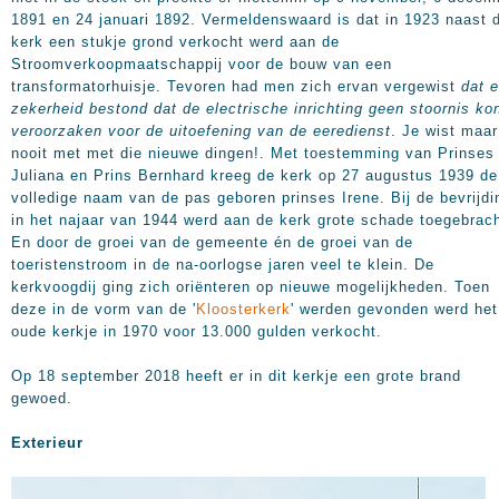
1891 en 24 januari 1892. Vermeldenswaard is dat in 1923 naast 
kerk een stukje grond verkocht werd aan de
Stroomverkoopmaatschappij voor de bouw van een
transformatorhuisje. Tevoren had men zich ervan vergewist
dat e
zekerheid bestond dat de electrische inrichting geen stoornis ko
veroorzaken voor de uitoefening van de eeredienst
. Je wist maar
nooit met met die nieuwe dingen!. Met toestemming van Prinses
Juliana en Prins Bernhard kreeg de kerk op 27 augustus 1939 de
volledige naam van de pas geboren prinses Irene. Bij de bevrijdi
in het najaar van 1944 werd aan de kerk grote schade toegebrach
En door de groei van de gemeente én de groei van de
toeristenstroom in de na-oorlogse jaren veel te klein. De
kerkvoogdij ging zich oriënteren op nieuwe mogelijkheden. Toen
deze in de vorm van de '
Kloosterkerk
' werden gevonden werd het
oude kerkje in 1970 voor 13.000 gulden verkocht.
Op 18 september 2018 heeft er in dit kerkje een grote brand
gewoed.
Exterieur