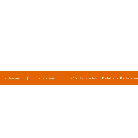
disclaimer
|
Heiligennet
|
© 2014 Stichting Databank Kerkgeb
in Limburg
|
produced by
www.mediamens.nl