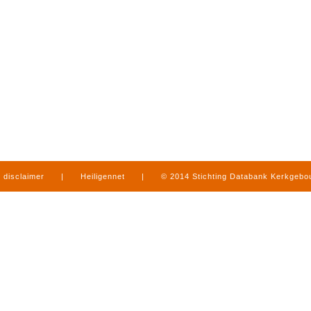
disclaimer
|
Heiligennet
|
© 2014 Stichting Databank Kerkgeb
in Limburg
|
produced by
www.mediamens.nl