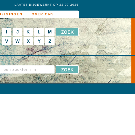
LAATST BIJGEWERKT OP 22-07-2026
JZIGINGEN
OVER ONS
I
J
K
L
M
V
W
X
Y
Z