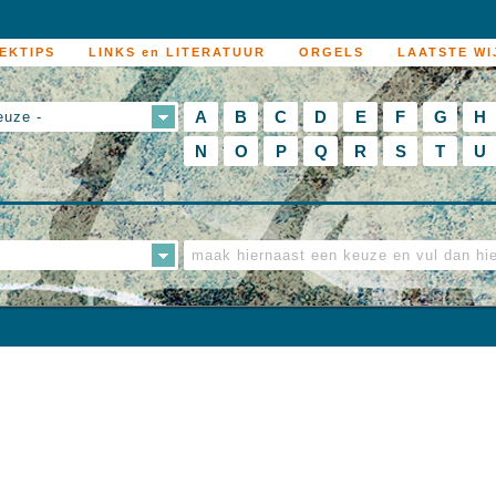
EKTIPS
LINKS en LITERATUUR
ORGELS
LAATSTE WI
A
B
C
D
E
F
G
H
euze -
N
O
P
Q
R
S
T
U