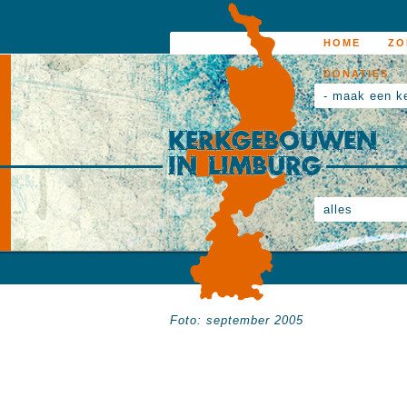
HOME
ZO
DONATIES
- maak een k
alles
Foto: september 2005