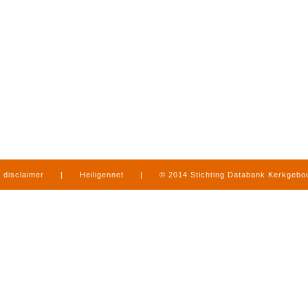
disclaimer
|
Heiligennet
|
© 2014 Stichting Databank Kerkgeb
in Limburg
|
produced by
www.mediamens.nl