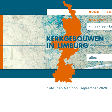
HOME
ZO
DONATIES
- maak een k
alles
Foto: Leo Van Loo, september 2020