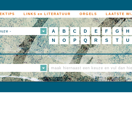
EKTIPS
LINKS en LITERATUUR
ORGELS
LAATSTE WI
A
B
C
D
E
F
G
H
euze -
N
O
P
Q
R
S
T
U