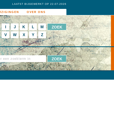
LAATST BIJGEWERKT OP 22-07-2026
JZIGINGEN
OVER ONS
I
J
K
L
M
V
W
X
Y
Z