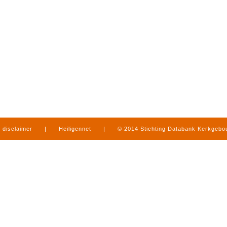
disclaimer
|
Heiligennet
|
© 2014 Stichting Databank Kerkgeb
in Limburg
|
produced by
www.mediamens.nl