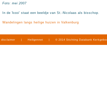
Foto: mei 2007
In de 'kooi' staat een beeldje van St.-Nicolaas als bisschop.
Wandelingen langs heilige huizen in Valkenburg
disclaimer
|
Heiligennet
|
© 2014 Stichting Databank Kerkgeb
in Limburg
|
produced by
www.mediamens.nl