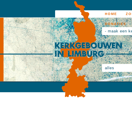
HOME
ZO
DONATIES
- maak een k
alles