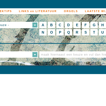
EKTIPS
LINKS en LITERATUUR
ORGELS
LAATSTE WI
A
B
C
D
E
F
G
H
euze -
N
O
P
Q
R
S
T
U