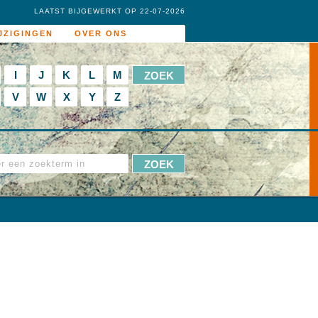
LAATST BIJGEWERKT OP 22-07-2026
JZIGINGEN
OVER ONS
I
J
K
L
M
V
W
X
Y
Z