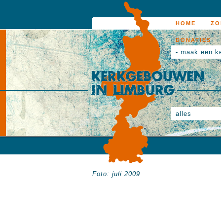
HOME
ZO
DONATIES
- maak een k
alles
Foto: juli 2009