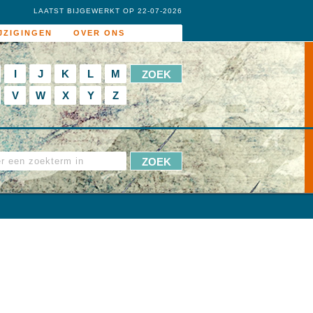
LAATST BIJGEWERKT OP 22-07-2026
JZIGINGEN
OVER ONS
I
J
K
L
M
V
W
X
Y
Z