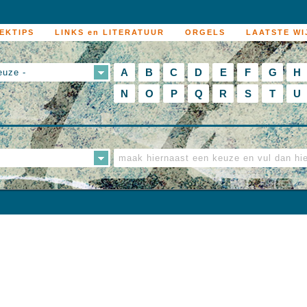
EKTIPS
LINKS en LITERATUUR
ORGELS
LAATSTE WI
A
B
C
D
E
F
G
H
euze -
N
O
P
Q
R
S
T
U