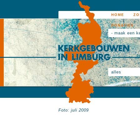
HOME
ZO
DONATIES
- maak een k
alles
Foto: juli 2009