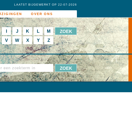
LAATST BIJGEWERKT OP 22-07-2026
JZIGINGEN
OVER ONS
I
J
K
L
M
V
W
X
Y
Z