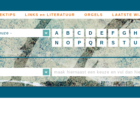
EKTIPS
LINKS en LITERATUUR
ORGELS
LAATSTE WI
A
B
C
D
E
F
G
H
euze -
N
O
P
Q
R
S
T
U