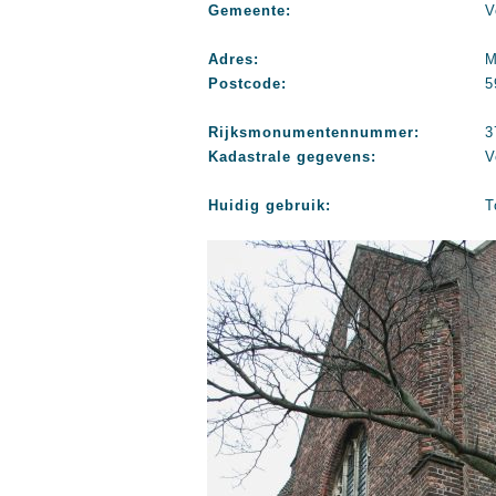
Gemeente:
V
Adres:
M
Postcode:
5
Rijksmonumentennummer:
3
Kadastrale gegevens:
V
Huidig gebruik:
T