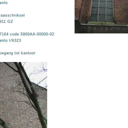
enlo
aasschriksel
911 GZ
7164 code 5900AA-00000-02
enlo I/6323
oegang tot kantoor