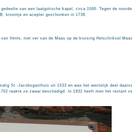
 gedeelte van een laatgotische kapel, circa 1500. Tegen de noord
B; kroontje en acepter geschonken in 1738.
m van Venlo, niet ver van de Maas op de kruising Helschriksel-Maa
malig St.-Jacobsgasthuis uit 1533 en was het westelijk deel daarva
n 1702 raakte ze zwaar beschadigd. In 1932 heeft men het restant 