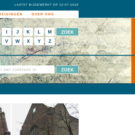
LAATST BIJGEWERKT OP 22-07-2026
JZIGINGEN
OVER ONS
I
J
K
L
M
V
W
X
Y
Z