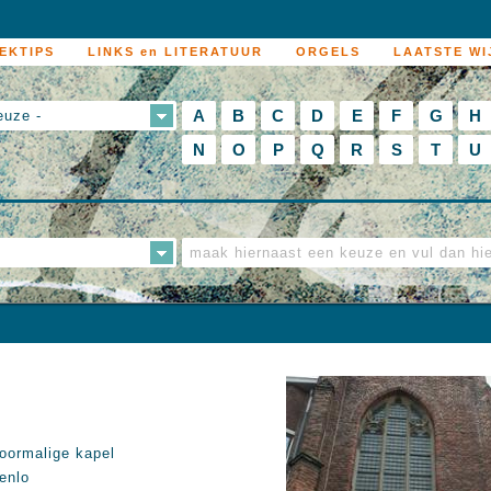
EKTIPS
LINKS en LITERATUUR
ORGELS
LAATSTE WI
A
B
C
D
E
F
G
H
euze -
N
O
P
Q
R
S
T
U
oormalige kapel
enlo