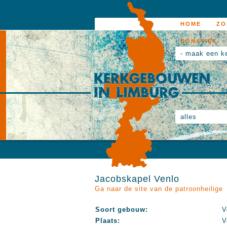
HOME
ZO
DONATIES
- maak een k
alles
Jacobskapel Venlo
Ga naar de site van de patroonheilige
Soort gebouw:
V
Plaats:
V