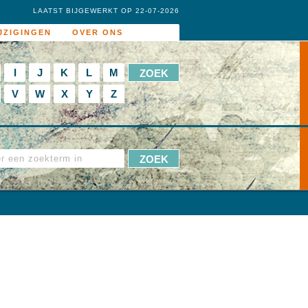
LAATST BIJGEWERKT OP 22-07-2026
JZIGINGEN
OVER ONS
I
J
K
L
M
V
W
X
Y
Z