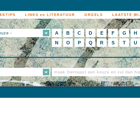
EKTIPS
LINKS en LITERATUUR
ORGELS
LAATSTE WI
A
B
C
D
E
F
G
H
euze -
N
O
P
Q
R
S
T
U