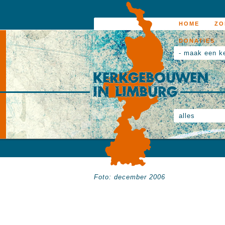
HOME
ZO
DONATIES
- maak een k
alles
Foto: december 2006