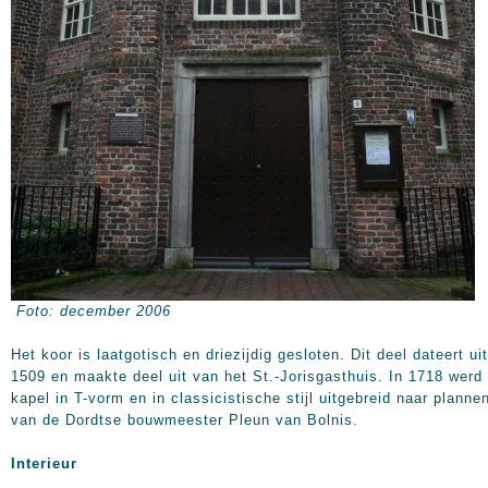
Foto: december 2006
Het koor is laatgotisch en driezijdig gesloten. Dit deel dateert uit
1509 en maakte deel uit van het St.-Jorisgasthuis. In 1718 werd
kapel in T-vorm en in classicistische stijl uitgebreid naar planne
van de Dordtse bouwmeester Pleun van Bolnis.
Interieur