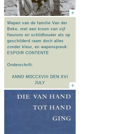
Wapen van de familie Van der
Beke, met een kroon van vijf
fleurons en schildhouder als op
geschilderd raam doch alles
zonder kleur, en wapenspreuk:
ESPOIR CONTENTE
Onderschrift:
ANNO MDCCXVIII DEN XVI
JULY
ALS VOOR '-T HERVORMT
GELOOF - DEN
STAAT-LIET STIGTEN - DESEN
KERCK
SO-IS-T-DAT WERD GELEGT