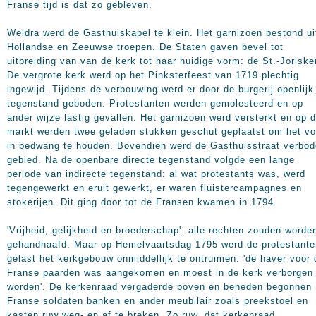
Franse tijd is dat zo gebleven.
Weldra werd de Gasthuiskapel te klein. Het garnizoen bestond ui
Hollandse en Zeeuwse troepen. De Staten gaven bevel tot
uitbreiding van van de kerk tot haar huidige vorm: de St.-Joriske
De vergrote kerk werd op het Pinksterfeest van 1719 plechtig
ingewijd. Tijdens de verbouwing werd er door de burgerij openlijk
tegenstand geboden. Protestanten werden gemolesteerd en op
ander wijze lastig gevallen. Het garnizoen werd versterkt en op 
markt werden twee geladen stukken geschut geplaatst om het vo
in bedwang te houden. Bovendien werd de Gasthuisstraat verbo
gebied. Na de openbare directe tegenstand volgde een lange
periode van indirecte tegenstand: al wat protestants was, werd
tegengewerkt en eruit gewerkt, er waren fluistercampagnes en
stokerijen. Dit ging door tot de Fransen kwamen in 1794.
'Vrijheid, gelijkheid en broederschap': alle rechten zouden worde
gehandhaafd. Maar op Hemelvaartsdag 1795 werd de protestante
gelast het kerkgebouw onmiddellijk te ontruimen: 'de haver voor 
Franse paarden was aangekomen en moest in de kerk verborgen
worden'. De kerkenraad vergaderde boven en beneden begonnen
Franse soldaten banken en ander meubilair zoals preekstoel en
kasten ruw weg- en af te breken. Zo ruw, dat kerkenraad