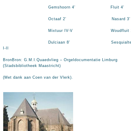
Gemshoorn
4’
Fluit
4’
Octaaf
2’
Nasard
3’
Mixtuur IV-V Woudfluit
Dulciaan
8’
Sesquialte
I-II
BronBron: G.M.I.Quaedvlieg – Orgeldocumentatie Limburg
(Stadsbibliotheek Maastricht)
(Met dank aan Coen van der Vlerk).