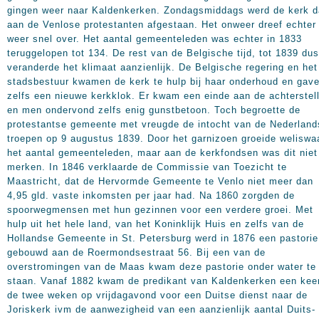
gingen weer naar Kaldenkerken. Zondagsmiddags werd de kerk d
aan de Venlose protestanten afgestaan. Het onweer dreef echter
weer snel over. Het aantal gemeenteleden was echter in 1833
teruggelopen tot 134. De rest van de Belgische tijd, tot 1839 dus
veranderde het klimaat aanzienlijk. De Belgische regering en het
stadsbestuur kwamen de kerk te hulp bij haar onderhoud en gav
zelfs een nieuwe kerkklok. Er kwam een einde aan de achterstel
en men ondervond zelfs enig gunstbetoon. Toch begroette de
protestantse gemeente met vreugde de intocht van de Nederland
troepen op 9 augustus 1839. Door het garnizoen groeide weliswa
het aantal gemeenteleden, maar aan de kerkfondsen was dit niet
merken. In 1846 verklaarde de Commissie van Toezicht te
Maastricht, dat de Hervormde Gemeente te Venlo niet meer dan
4,95 gld. vaste inkomsten per jaar had. Na 1860 zorgden de
spoorwegmensen met hun gezinnen voor een verdere groei. Met
hulp uit het hele land, van het Koninklijk Huis en zelfs van de
Hollandse Gemeente in St. Petersburg werd in 1876 een pastorie
gebouwd aan de Roermondsestraat 56. Bij een van de
overstromingen van de Maas kwam deze pastorie onder water te
staan. Vanaf 1882 kwam de predikant van Kaldenkerken een keer
de twee weken op vrijdagavond voor een Duitse dienst naar de
Joriskerk ivm de aanwezigheid van een aanzienlijk aantal Duits-