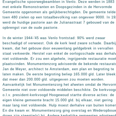
Evangelische spoorwegbeambten in Venlo. Deze werden in 1883
met enkele Remonstranten en Doopsgezinden in de Hervormde
Gemeente opgenomen als gelijkberechtigden. De gemeente telde
toen 480 zielen op een totaalbevolking van ongeveer 9000. In 1
werd de huidige pastorie aan de Julianastraat 7 gebouwd van de
opbrengst van de oude pastorie.
In de winter 1944-'45 was Venlo frontstad: 90% werd zwaar
beschadigd of verwoest. Ook de kerk leed zware schade. Daarbij
kwam, dat het gebouw door eeuwenlang geldgebrek in vervallen
staat verkeerde. Herstel van enkel de oorlogsschade was derhal
niet voldoende. Er zou een algehele, ingrijpende restauratie moe
plaatsvinden. Monumentenzorg adviseerde de bekende restaurat
Jan de Meyer, architect te Amsterdam, een plan en begroting te
laten maken. De eerste begroting beliep 165.000 gld. Later bleek
dat meer dan 200.000 gld. uitgegeven zou moeten worden.
Aanvankelijk liet Monumentenzorg het afweten omdat de Hervor
Gemeente niet over voldoende middelen beschikte. De kerkvoogd
o.l.v. president-kerkvoogd Hoogewoud startte diverse acties: de
eigen kleine gemeente bracht 15.000 gld. bij elkaar, niet gering
maar lang niet voldoende. Hulp moest derhalve van buiten kome
En die kwam er. Monumentenzorg ging overstag en Wederopbou
droeg zijn steentje(s) bij. Andere kerkelijke gemeenten adopteer