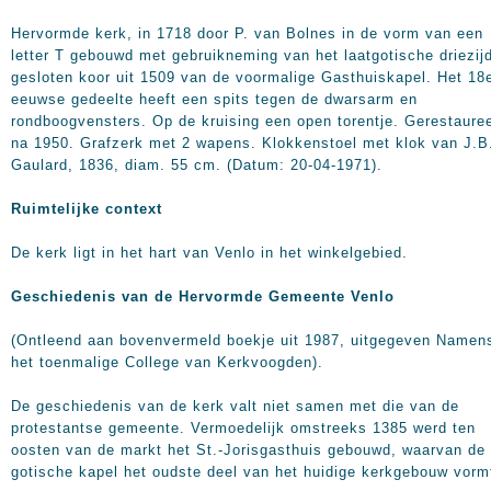
Hervormde kerk, in 1718 door P. van Bolnes in de vorm van een
letter T gebouwd met gebruikneming van het laatgotische driezij
gesloten koor uit 1509 van de voormalige Gasthuiskapel. Het 18
eeuwse gedeelte heeft een spits tegen de dwarsarm en
rondboogvensters. Op de kruising een open torentje. Gerestaure
na 1950. Grafzerk met 2 wapens. Klokkenstoel met klok van J.B
Gaulard, 1836, diam.
55 cm
. (Datum: 20-04-1971).
Ruimtelijke context
De kerk ligt in het hart van Venlo in het winkelgebied.
Geschiedenis van de Hervormde Gemeente Venlo
(Ontleend aan bovenvermeld boekje uit 1987, uitgegeven Namen
het toenmalige College van Kerkvoogden).
De geschiedenis van de kerk valt niet samen met die van de
protestantse gemeente. Vermoedelijk omstreeks 1385 werd ten
oosten van de markt het St.-Jorisgasthuis gebouwd, waarvan de
gotische kapel het oudste deel van het huidige kerkgebouw vorm