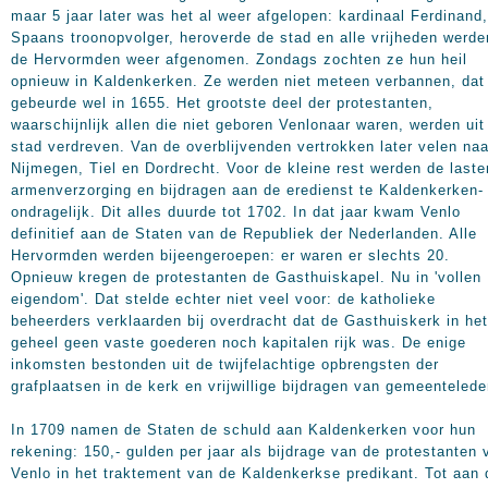
maar 5 jaar later was het al weer afgelopen: kardinaal Ferdinand,
Spaans troonopvolger, heroverde de stad en alle vrijheden werde
de Hervormden weer afgenomen. Zondags zochten ze hun heil
opnieuw in Kaldenkerken. Ze werden niet meteen verbannen, dat
gebeurde wel in 1655. Het grootste deel der protestanten,
waarschijnlijk allen die niet geboren Venlonaar waren, werden uit
stad verdreven. Van de overblijvenden vertrokken later velen naa
Nijmegen, Tiel en Dordrecht. Voor de kleine rest werden de laste
armenverzorging en bijdragen aan de eredienst te Kaldenkerken-
ondragelijk. Dit alles duurde tot 1702. In dat jaar kwam Venlo
definitief aan de Staten van de Republiek der Nederlanden. Alle
Hervormden werden bijeengeroepen: er waren er slechts 20.
Opnieuw kregen de protestanten de Gasthuiskapel. Nu in 'vollen
eigendom'. Dat stelde echter niet veel voor: de katholieke
beheerders verklaarden bij overdracht dat de Gasthuiskerk in het
geheel geen vaste goederen noch kapitalen rijk was. De enige
inkomsten bestonden uit de twijfelachtige opbrengsten der
grafplaatsen in de kerk en vrijwillige bijdragen van gemeentelede
In 1709 namen de Staten de schuld aan Kaldenkerken voor hun
rekening: 150,- gulden per jaar als bijdrage van de protestanten 
Venlo in het traktement van de Kaldenkerkse predikant. Tot aan 