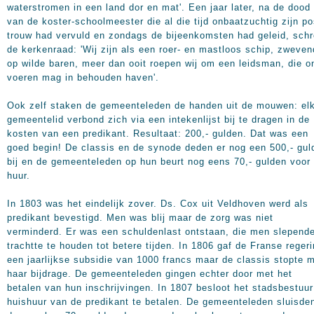
waterstromen in een land dor en mat'. Een jaar later, na de dood
van de koster-schoolmeester die al die tijd onbaatzuchtig zijn po
trouw had vervuld en zondags de bijeenkomsten had geleid, schr
de kerkenraad: 'Wij zijn als een roer- en mastloos schip, zweve
op wilde baren, meer dan ooit roepen wij om een leidsman, die o
voeren mag in behouden haven'.
Ook zelf staken de gemeenteleden de handen uit de mouwen: el
gemeentelid verbond zich via een intekenlijst bij te dragen in de
kosten van een predikant. Resultaat: 200,- gulden. Dat was een
goed begin! De classis en de synode deden er nog een 500,- gul
bij en de gemeenteleden op hun beurt nog eens 70,- gulden voor
huur.
In 1803 was het eindelijk zover. Ds. Cox uit Veldhoven werd als
predikant bevestigd. Men was blij maar de zorg was niet
verminderd. Er was een schuldenlast ontstaan, die men slepend
trachtte te houden tot betere tijden. In 1806 gaf de Franse reger
een jaarlijkse subsidie van 1000 francs maar de classis stopte 
haar bijdrage. De gemeenteleden gingen echter door met het
betalen van hun inschrijvingen. In 1807 besloot het stadsbestuur
huishuur van de predikant te betalen. De gemeenteleden sluisde