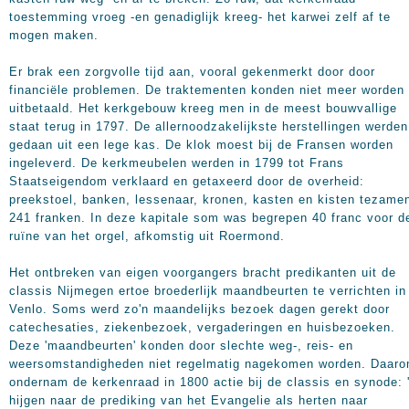
toestemming vroeg -en genadiglijk kreeg- het karwei zelf af te
mogen maken.
Er brak een zorgvolle tijd aan, vooral gekenmerkt door door
financiële problemen. De traktementen konden niet meer worden
uitbetaald. Het kerkgebouw kreeg men in de meest bouwvallige
staat terug in 1797. De allernoodzakelijkste herstellingen werden
gedaan uit een lege kas. De klok moest bij de Fransen worden
ingeleverd. De kerkmeubelen werden in 1799 tot Frans
Staatseigendom verklaard en getaxeerd door de overheid:
preekstoel, banken, lessenaar, kronen, kasten en kisten tezame
241 franken. In deze kapitale som was begrepen 40 franc voor d
ruïne van het orgel, afkomstig uit Roermond.
Het ontbreken van eigen voorgangers bracht predikanten uit de
classis Nijmegen ertoe broederlijk maandbeurten te verrichten in
Venlo. Soms werd zo'n maandelijks bezoek dagen gerekt door
catechesaties, ziekenbezoek, vergaderingen en huisbezoeken.
Deze 'maandbeurten' konden door slechte weg-, reis- en
weersomstandigheden niet regelmatig nagekomen worden. Daar
ondernam de kerkenraad in 1800 actie bij de classis en synode: 
hijgen naar de prediking van het Evangelie als herten naar