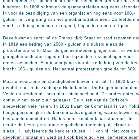
daarom hun 70,- gulden door naar de schoolmeester voor de arm
kinderen. In 1808 schreven de gemeenteleden nog eens afzonderl
in voor de bezoldiging van een organist en nog eens voor 100,-
gulden ter vergroting van het predikantstraktement. Zo leefde m
voort, zich inspannend en zorgend, hopende op betere tijden.
Deze kwamen eerst ná de Franse tijd; Staat en stad tezamen ga
in 1819 een bedrag van 2500,- gulden als subsidie aan de
protestantse kerk. Maar de gemeenteleden gingen door: er werd
geregelde collecten ingesteld en bijzondere inzamelingen voor
armen gehouden. Een inschrijving voor de verlichting van de ker
bracht 166,- gulden op. Het aantal protestanten groeide tot 309.
Maar onvoorziene omstandigheden bleven niet uit. In 1830 brak 
revolutie uit in de Zuidelijke Nederlanden. De Belgen belegerden
Venlo en werden als bevrijders binnengehaald. De protestanten 
opnieuw het leven zuur gemaakt. De ruiten van de Joriskerk
sneuvelden vele malen. In 1831 kwam de Commissaris van Polit
hoogstpersoonlijk in de kerkenraadsvergadering waarschuwen te
bestaande complotten. Raddraaiers zouden klaar staan om de
eerste de beste protestantse godsdienstoefening uit elkaar te
slaan. Hij adviseerde de kerk te sluiten. Hij kon nl. niet voor de
gevolgen instaan en werd zelf ook bedreigd. Veel gemeenteleden