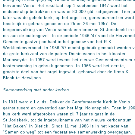
hervormd Venlo. Het resultaat: op 1 september 1947 werd het
middenschip betrokken en was er 80.000 gld. uitgegeven. Tien j
later was de gehele kerk, op het orgel na, gerestaureerd en werd
feestelijk in gebruik genomen op 25 en 26 mei 1957. De
burgerbevolking van Venlo schonk een bronzen St.Jorisbeeld in 
nis aan de buitengevel. In de periode 1946-'47 vond de Hervorm
Gemeente gastvrij onthaal in het gebouw van het R.K.
Werkliedenverbond. In 1956-'57 mocht gebruik gemaakt worden 
de grote kerkzaal van de paters Dominicanen in het klooster
Mariaweyde. In 1957 werd tevens het nieuwe Gemeentecentrum 
kosterswoning in gebruik genomen. In 1966 werd het eerste,
grootste deel van het orgel ingewijd, gebouwd door de firma K.
Blank te Herwijnen.
Samenwerking met ander kerken
In 1911 werd o.l.v. ds. Dekker de Gereformeerde Kerk in Venlo
geïnstitueerd en gevestigd aan het Mgr. Nolensplein. Toen in 19
hun kerk werd afgebroken waren zij 7 jaar te gast in de
St.Joriskerk, tot de ingebruikname van het nieuwe kerkcentrum
"Het Baken" in Blerick. Sinds 11 mei 1986 is in het kader van
"Samen op weg" tot een federatieve samenwerking overgegaan.