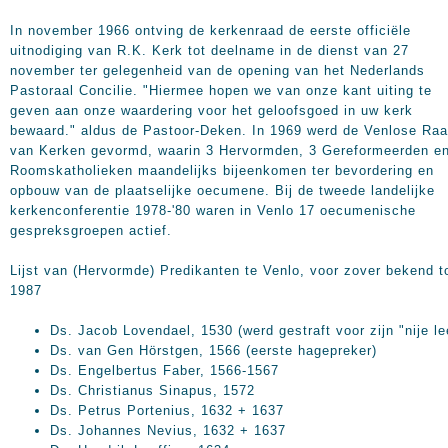
In november 1966 ontving de kerkenraad de eerste officiële
uitnodiging van R.K. Kerk tot deelname in de dienst van 27
november ter gelegenheid van de opening van het Nederlands
Pastoraal Concilie. "Hiermee hopen we van onze kant uiting te
geven aan onze waardering voor het geloofsgoed in uw kerk
bewaard." aldus de Pastoor-Deken. In 1969 werd de Venlose Ra
van Kerken gevormd, waarin 3 Hervormden, 3 Gereformeerden e
Roomskatholieken maandelijks bijeenkomen ter bevordering en
opbouw van de plaatselijke oecumene. Bij de tweede landelijke
kerkenconferentie 1978-'80 waren in Venlo 17 oecumenische
gespreksgroepen actief.
Lijst van (Hervormde) Predikanten te Venlo, voor zover bekend t
1987
Ds. Jacob Lovendael, 1530 (werd gestraft voor zijn "nije le
Ds. van Gen Hörstgen, 1566 (eerste hagepreker)
Ds. Engelbertus Faber, 1566-1567
Ds. Christianus Sinapus, 1572
Ds. Petrus Portenius, 1632 + 1637
Ds. Johannes Nevius, 1632 + 1637