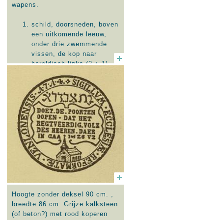
wapens.
schild, doorsneden, boven
een uitkomende leeuw,
onder drie zwemmende
vissen, de kop naar
heraldisch links (2 + 1)
ovaal schild met keper
beladen met drie
schelpen. Halfaanziende
helm met wrong en
dekkleden; helmteken:
uitkomende leeuw.
Onder het cartouche, boven de
op de tekstplaat, in het midden
een zandloper, links en rechts
een doodshoofd op beenderen.
Het onderste deel met
tekstplaat ontbreekt vrijwel
Hoogte zonder deksel 90 cm. ,
geheel: te lezen is nog
breedte 86 cm. Grijze kalksteen
HIER..../ARNO...../LEW....
(of beton?) met rood koperen