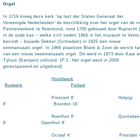
Orgel
In 1716 kreeg deze kerk “op last der Staten Generaal der
Vereenigde Nederlanden” de beschikking over het orgel van de v
Penitentenkerk te Roermond, rond 1700 gebouwd door Ruprecht (
in de oude kas – welke zich sedert
1966 in
het museum te Venlo
bevindt – bouwde Dekker (Schiedam) in 1925 een nieuw
eenmanuaals orgel. In 1966 plaatsten Blank & Zoon de eerste fa
van een nieuw tweemanuaals orgel. Dit werd in 1973 door Kaat e
Tijhuis (Kampen) voltooid.
(P.S. Het orgel werd in 2006
gerestaureerd en uitgebreid).
Hoofdwerk
Rugwerk
Pedaal
Prestant
8’
Holpijp
8’
Bourdon
16’
Roerfluit
8’
Quintadee
8’
Openfluit
8’
Octaaf
4’
Prestant