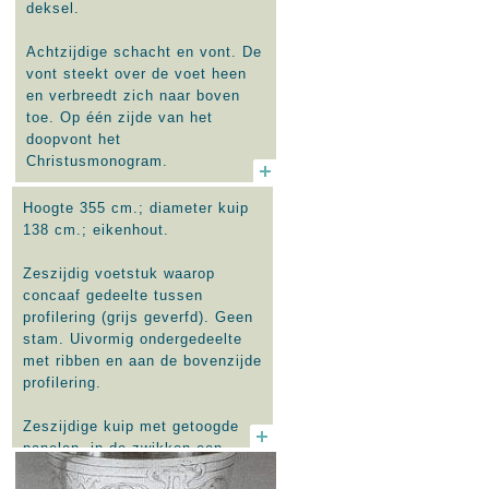
deksel.
Volgens de literatuur betreft het
de zerk van Arnoldus Couten,
Achtzijdige schacht en vont. De
gedoopt 17-03-1646, gestorven
vont steekt over de voet heen
1705 of kort daarvoor, en
en verbreedt zich naar boven
Helena van Leeuwen, geboren ?,
toe. Op één zijde van het
gestorven na 1722. Couten werd
doopvont het
na de overgave van Venlo als
Christusmonogram.
schepen aangesteld. (Tekst uit
boekje 1987).
Rond, licht gewelfd deksel met
Hoogte 355 cm.; diameter kuip
gehamerd oppervlak en
138 cm.; eikenhout.
tulpvormige knop. Aan de
onderkant (vertind) plaatje met
Zeszijdig voetstuk waarop
tekst: 'ter herinnering aan de
concaaf gedeelte tussen
restauratie van het kerkgebouw
profilering (grijs geverfd). Geen
te Venlo in de jaren 1946-1957
stam. Uivormig ondergedeelte
aangeboden door de pres.
met ribben en aan de bovenzijde
kerkvoogd P. Hoogewoud en zijn
profilering.
vrouw C.L. Hoogewoud-Blom'.
Zeszijdige kuip met getoogde
In het vont ondiep metalen
panelen, in de zwikken een
bekken waarin (los) eigenlijk
opgelegde 'driehoek'. De
bekken, koper van binnen