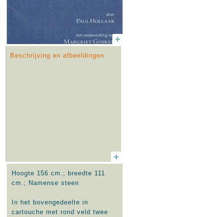
DEN EERSTEN STEEN
VAN '-T-METSELWERCK
DOOR
Beschrijving en afbeeldingen
WILLEM VAN DER BEKE
Hoogte 156 cm.; breedte 111
cm.; Namense steen
In het bovengedeelte in
cartouche met rond veld twee