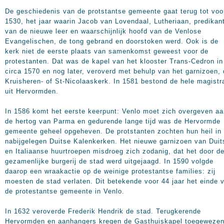
De geschiedenis van de protstantse gemeente gaat terug tot voo
1530, het jaar waarin Jacob van Lovendaal, Lutheriaan, predikan
van de nieuwe leer en waarschijnlijk hoofd van de Venlose
Evangelischen, de tong gebrand en doorstoken werd. Ook is de
kerk niet de eerste plaats van samenkomst geweest voor de
protestanten. Dat was de kapel van het klooster Trans-Cedron in
circa 1570 en nog later, veroverd met behulp van het garnizoen,
Kruisheren- of St-Nicolaaskerk. In 1581 bestond de hele magistr
uit Hervormden.
In 1586 komt het eerste keerpunt: Venlo moet zich overgeven aa
de hertog van Parma en gedurende lange tijd was de Hervormde
gemeente geheel opgeheven. De protstanten zochten hun heil in 
nabijgelegen Duitse Kalenkerken. Het nieuwe garnizoen van Duit
en Italiaanse huurtroepen misdroeg zich zodanig, dat het door d
gezamenlijke burgerij de stad werd uitgejaagd. In 1590 volgde
daarop een wraakactie op de weinige protestantse families: zij
moesten de stad verlaten. Dit betekende voor 44 jaar het einde 
de protestantse gemeente in Venlo.
In 1632 veroverde Frederik Hendrik de stad. Terugkerende
Hervormden en aanhangers kregen de Gasthuiskapel toegewezen