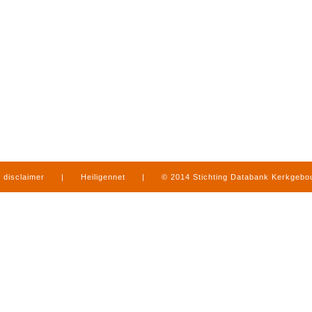
disclaimer
|
Heiligennet
|
© 2014 Stichting Databank Kerkgeb
in Limburg
|
produced by
www.mediamens.nl