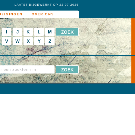
LAATST BIJGEWERKT OP 22-07-2026
JZIGINGEN
OVER ONS
I
J
K
L
M
V
W
X
Y
Z