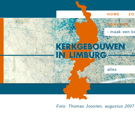
HOME
ZO
DONATIES
- maak een k
alles
Foto:
Thomas Joosten
, augustus 2007