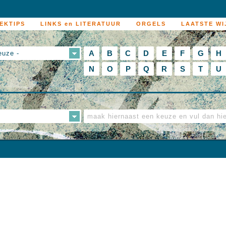
EKTIPS
LINKS en LITERATUUR
ORGELS
LAATSTE WI
A
B
C
D
E
F
G
H
euze -
N
O
P
Q
R
S
T
U