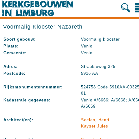
Voormalig Klooster Nazareth
Soort gebouw:
Voormalig klooster
Plaats:
Venlo
Gemeente:
Venlo
Adres:
Straelseweg 325
Postcode:
5916 AA
Rijksmonumentennummer:
524758 Code 5916AA-00325
01
Kadastrale gegevens:
Venlo A/6666; A/6668; A/66
A/6669
Architect(en):
Seelen, Henri
Kayser Jules