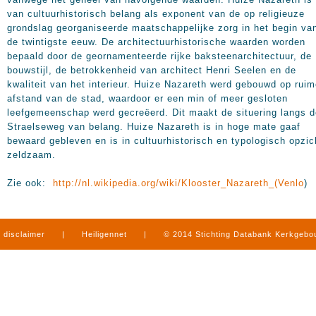
van cultuurhistorisch belang als exponent van de op religieuze
grondslag georganiseerde maatschappelijke zorg in het begin va
de twintigste eeuw. De architectuurhistorische waarden worden
bepaald door de geornamenteerde rijke baksteenarchitectuur, de
bouwstijl, de betrokkenheid van architect Henri Seelen en de
kwaliteit van het interieur. Huize Nazareth werd gebouwd op rui
afstand van de stad, waardoor er een min of meer gesloten
leefgemeenschap werd gecreëerd. Dit maakt de situering langs d
Straelseweg van belang. Huize Nazareth is in hoge mate gaaf
bewaard gebleven en is in cultuurhistorisch en typologisch opzic
zeldzaam.
Zie ook:
http://nl.wikipedia.org/wiki/Klooster_Nazareth_(Venlo
)
disclaimer
|
Heiligennet
|
© 2014 Stichting Databank Kerkgeb
in Limburg
|
produced by
www.mediamens.nl