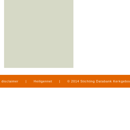
disclaimer
|
Heiligennet
|
© 2014 Stichting Databank Kerkgeb
in Limburg
|
produced by
www.mediamens.nl