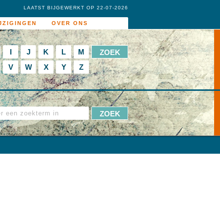
LAATST BIJGEWERKT OP 22-07-2026
JZIGINGEN
OVER ONS
I
J
K
L
M
V
W
X
Y
Z