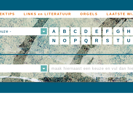
EKTIPS
LINKS en LITERATUUR
ORGELS
LAATSTE WI
A
B
C
D
E
F
G
H
euze -
N
O
P
Q
R
S
T
U