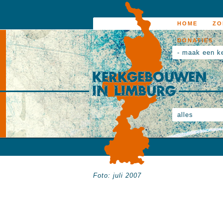
HOME
ZO
DONATIES
- maak een k
alles
Foto: juli 2007