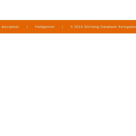
disclaimer
|
Heiligennet
|
© 2014 Stichting Databank Kerkgeb
in Limburg
|
produced by
www.mediamens.nl