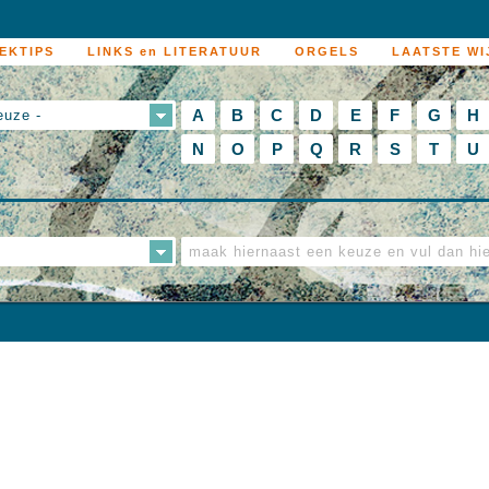
EKTIPS
LINKS en LITERATUUR
ORGELS
LAATSTE WI
A
B
C
D
E
F
G
H
euze -
N
O
P
Q
R
S
T
U