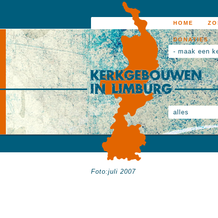
HOME
ZO
DONATIES
- maak een k
alles
Foto:juli 2007