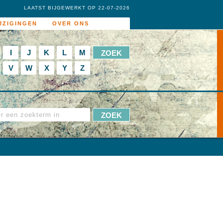
LAATST BIJGEWERKT OP 22-07-2026
JZIGINGEN
OVER ONS
I
J
K
L
M
V
W
X
Y
Z