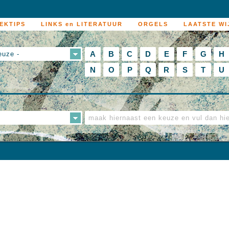
EKTIPS
LINKS en LITERATUUR
ORGELS
LAATSTE WI
A
B
C
D
E
F
G
H
euze -
N
O
P
Q
R
S
T
U