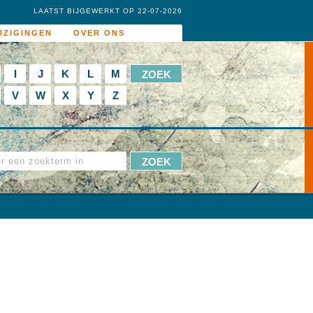
LAATST BIJGEWERKT OP 22-07-2026
JZIGINGEN
OVER ONS
I
J
K
L
M
V
W
X
Y
Z