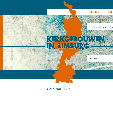
HOME
ZO
DONATIES
- maak een k
alles
Foto:juli 2007