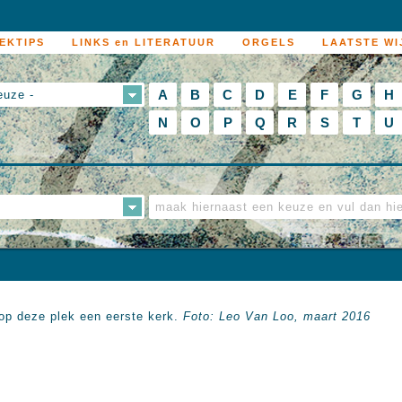
EKTIPS
LINKS en LITERATUUR
ORGELS
LAATSTE WI
A
B
C
D
E
F
G
H
euze -
N
O
P
Q
R
S
T
U
op deze plek een eerste kerk.
Foto: Leo Van Loo, maart 2016