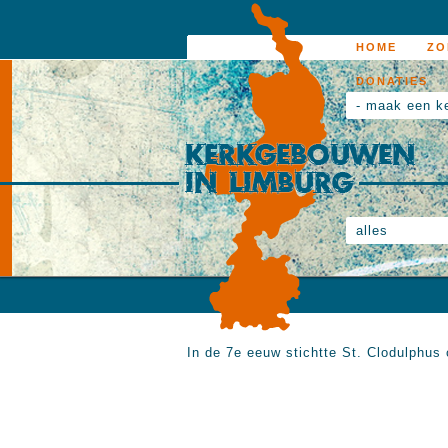
HOME
ZO
DONATIES
- maak een k
alles
In de 7e eeuw stichtte St. Clodulphus 