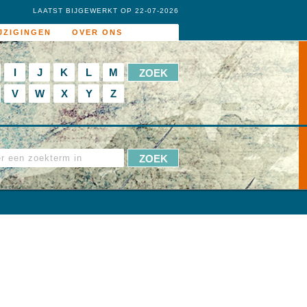
LAATST BIJGEWERKT OP 22-07-2026
JZIGINGEN
OVER ONS
I
J
K
L
M
V
W
X
Y
Z