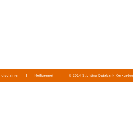
disclaimer
|
Heiligennet
|
© 2014 Stichting Databank Kerkgeb
in Limburg
|
produced by
www.mediamens.nl