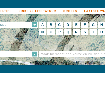
EKTIPS
LINKS en LITERATUUR
ORGELS
LAATSTE WI
A
B
C
D
E
F
G
H
euze -
N
O
P
Q
R
S
T
U