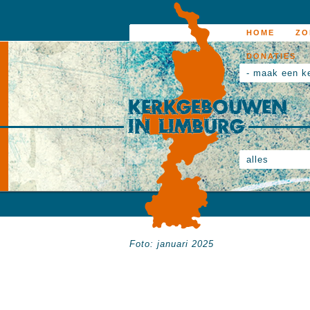
HOME
ZO
DONATIES
- maak een k
alles
Foto: januari 2025