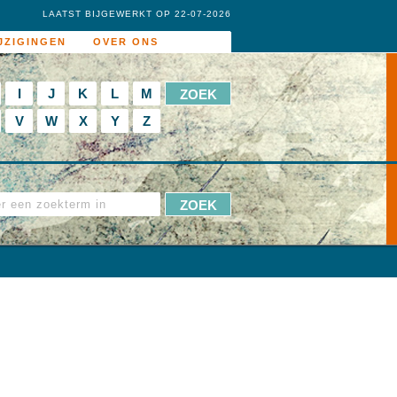
LAATST BIJGEWERKT OP 22-07-2026
JZIGINGEN
OVER ONS
I
J
K
L
M
V
W
X
Y
Z