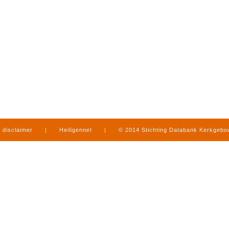
disclaimer
|
Heiligennet
|
© 2014 Stichting Databank Kerkgeb
in Limburg
|
produced by
www.mediamens.nl