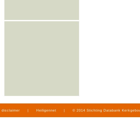
disclaimer
|
Heiligennet
|
© 2014 Stichting Databank Kerkgeb
in Limburg
|
produced by
www.mediamens.nl