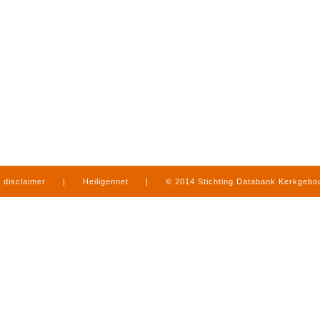
disclaimer
|
Heiligennet
|
© 2014 Stichting Databank Kerkgeb
in Limburg
|
produced by
www.mediamens.nl