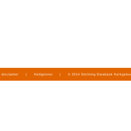
disclaimer
|
Heiligennet
|
© 2014 Stichting Databank Kerkgeb
in Limburg
|
produced by
www.mediamens.nl