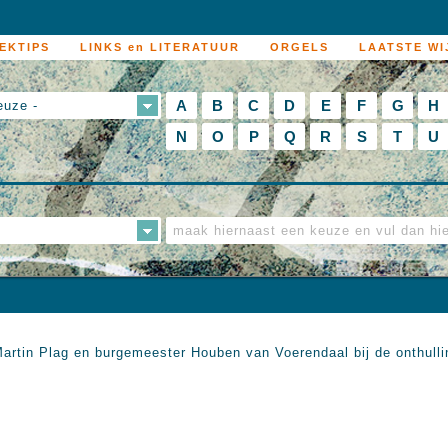
EKTIPS
LINKS en LITERATUUR
ORGELS
LAATSTE WI
A
B
C
D
E
F
G
H
euze -
N
O
P
Q
R
S
T
U
Martin Plag en burgemeester Houben van Voerendaal bij de onthull