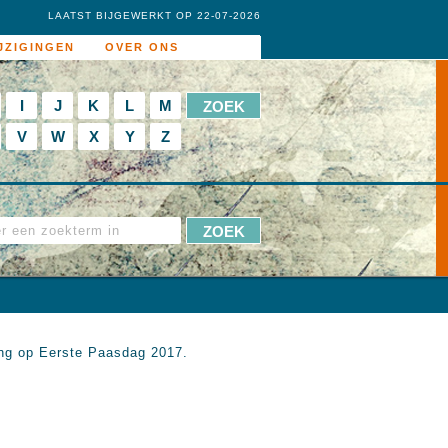
LAATST BIJGEWERKT OP 22-07-2026
JZIGINGEN
OVER ONS
I
J
K
L
M
V
W
X
Y
Z
ing op Eerste Paasdag 2017.