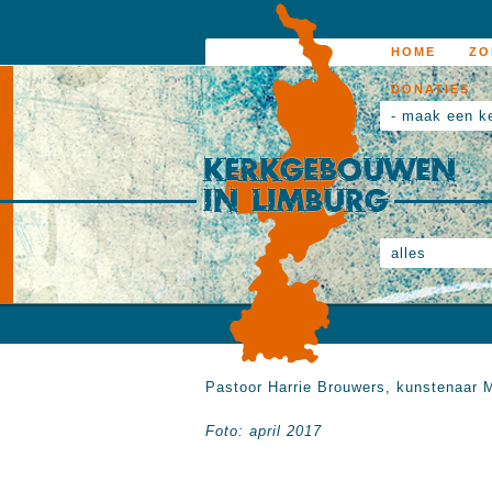
HOME
ZO
DONATIES
- maak een k
alles
Pastoor Harrie Brouwers, kunstenaar 
Foto: april 2017