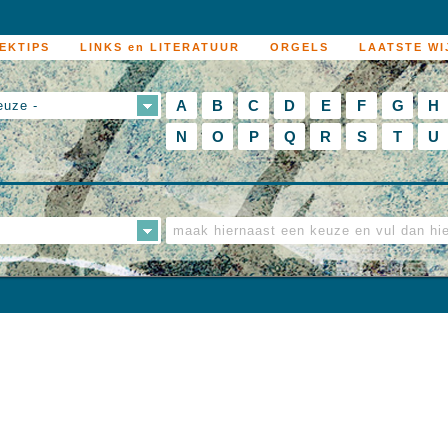
EKTIPS
LINKS en LITERATUUR
ORGELS
LAATSTE WI
A
B
C
D
E
F
G
H
euze -
N
O
P
Q
R
S
T
U