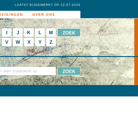
LAATST BIJGEWERKT OP 22-07-2026
JZIGINGEN
OVER ONS
I
J
K
L
M
V
W
X
Y
Z