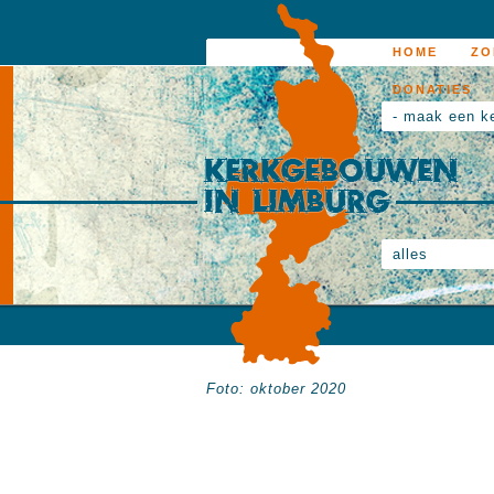
HOME
ZO
DONATIES
- maak een k
alles
Foto: oktober 2020