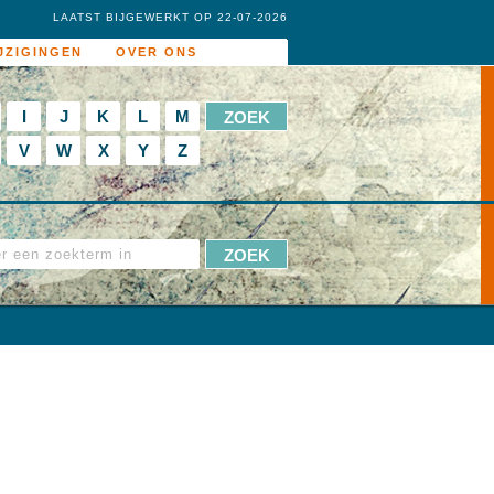
LAATST BIJGEWERKT OP 22-07-2026
JZIGINGEN
OVER ONS
I
J
K
L
M
V
W
X
Y
Z