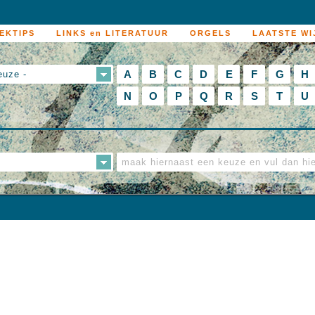
EKTIPS
LINKS en LITERATUUR
ORGELS
LAATSTE WI
A
B
C
D
E
F
G
H
euze -
N
O
P
Q
R
S
T
U