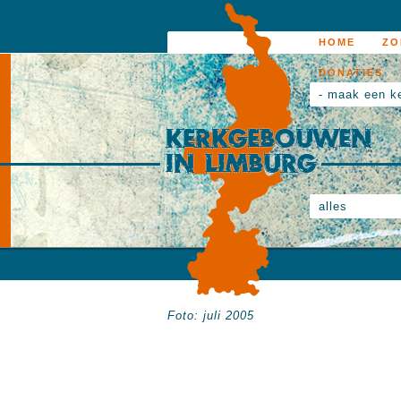
HOME
ZO
DONATIES
- maak een k
alles
Foto: juli 2005