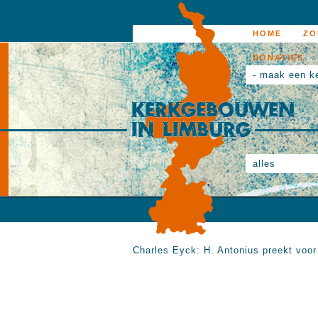
HOME
ZO
DONATIES
- maak een k
alles
Charles Eyck: H. Antonius preekt voo