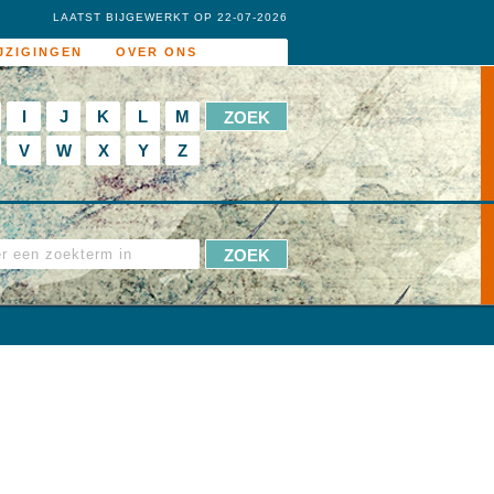
LAATST BIJGEWERKT OP 22-07-2026
JZIGINGEN
OVER ONS
I
J
K
L
M
V
W
X
Y
Z