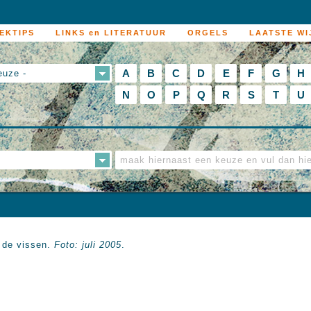
EKTIPS
LINKS en LITERATUUR
ORGELS
LAATSTE WI
A
B
C
D
E
F
G
H
euze -
N
O
P
Q
R
S
T
U
r de vissen.
Foto: juli 2005
.