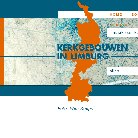
HOME
ZO
DONATIES
- maak een k
alles
Foto: Wim Koops