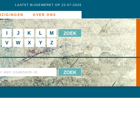
LAATST BIJGEWERKT OP 22-07-2026
JZIGINGEN
OVER ONS
I
J
K
L
M
V
W
X
Y
Z