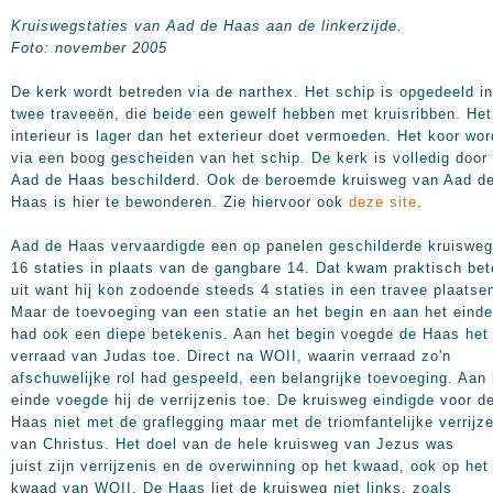
Kruiswegstaties van Aad de Haas aan de linkerzijde.
Foto: november 2005
De kerk wordt betreden via de narthex. Het schip is opgedeeld in
twee traveeën, die beide een gewelf hebben met kruisribben. Het
interieur is lager dan het exterieur doet vermoeden. Het koor wor
via een boog gescheiden van het schip. De kerk is volledig door
Aad de Haas beschilderd. Ook de beroemde kruisweg van Aad d
Haas is hier te bewonderen. Zie hiervoor ook
deze site
.
Aad de Haas vervaardigde een op panelen geschilderde kruisweg
16 staties in plaats van de gangbare 14. Dat kwam praktisch bet
uit want hij kon zodoende steeds 4 staties in een travee plaatse
Maar de toevoeging van een statie an het begin en aan het einde
had ook een diepe betekenis. Aan het begin voegde de Haas het
verraad van Judas toe. Direct na WOII, waarin verraad zo'n
afschuwelijke rol had gespeeld, een belangrijke toevoeging. Aan 
einde voegde hij de verrijzenis toe. De kruisweg eindigde voor d
Haas niet met de graflegging maar met de triomfantelijke verrijz
van Christus. Het doel van de hele kruisweg van Jezus was
juist zijn verrijzenis en de overwinning op het kwaad, ook op het
kwaad van WOII. De Haas liet de kruisweg niet links, zoals