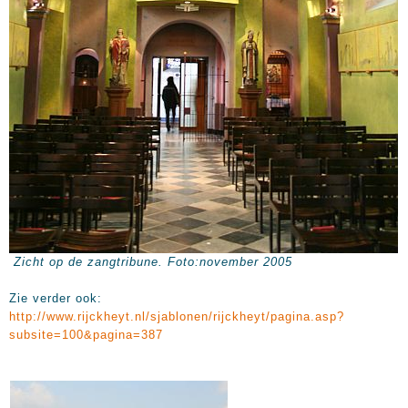
Zicht op de zangtribune. Foto:november 2005
Zie verder ook:
http://www.rijckheyt.nl/sjablonen/rijckheyt/pagina.asp?
subsite=100&pagina=387