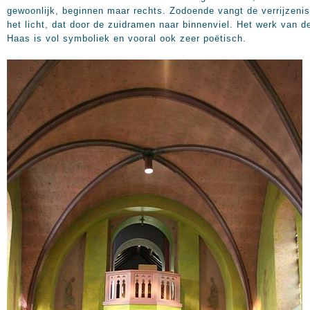
gewoonlijk, beginnen maar rechts. Zodoende vangt de verrijzenis
het licht, dat door de zuidramen naar binnenviel. Het werk van d
Haas is vol symboliek en vooral ook zeer poëtisch.