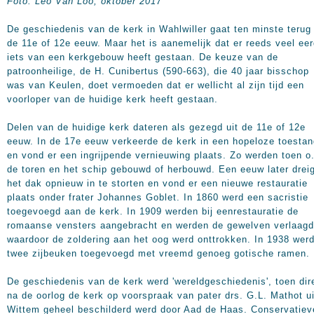
Foto: Leo Van Loo, oktober 2017
De geschiedenis van de kerk in Wahlwiller gaat ten minste terug 
de 11e of 12e eeuw. Maar het is aanemelijk dat er reeds veel eer
iets van een kerkgebouw heeft gestaan. De keuze van de
patroonheilige, de H. Cunibertus (590-663), die 40 jaar bisschop
was van Keulen, doet vermoeden dat er wellicht al zijn tijd een
voorloper van de huidige kerk heeft gestaan.
Delen van de huidige kerk dateren als gezegd uit de 11e of 12e
eeuw. In de 17e eeuw verkeerde de kerk in een hopeloze toestan
en vond er een ingrijpende vernieuwing plaats. Zo werden toen o
de toren en het schip gebouwd of herbouwd. Een eeuw later drei
het dak opnieuw in te storten en vond er een nieuwe restauratie
plaats onder frater Johannes Goblet. In 1860 werd een sacristie
toegevoegd aan de kerk. In 1909 werden bij eenrestauratie de
romaanse vensters aangebracht en werden de gewelven verlaagd
waardoor de zoldering aan het oog werd onttrokken. In 1938 wer
twee zijbeuken toegevoegd met vreemd genoeg gotische ramen.
De geschiedenis van de kerk werd 'wereldgeschiedenis', toen dir
na de oorlog de kerk op voorspraak van pater drs. G.L. Mathot ui
Wittem geheel beschilderd werd door Aad de Haas. Conservatiev