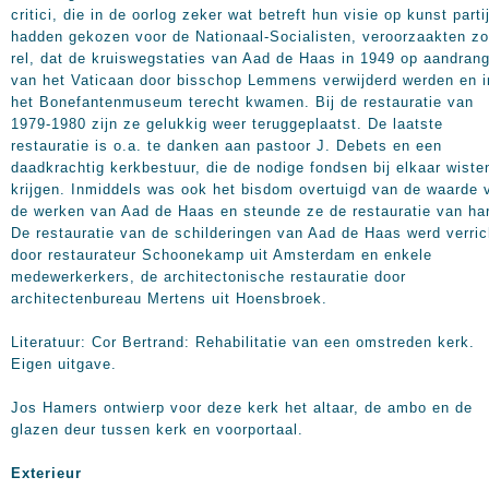
critici, die in de oorlog zeker wat betreft hun visie op kunst parti
hadden gekozen voor de Nationaal-Socialisten, veroorzaakten zo
rel, dat de kruiswegstaties van Aad de Haas in 1949 op aandran
van het Vaticaan door bisschop Lemmens verwijderd werden en i
het Bonefantenmuseum terecht kwamen. Bij de restauratie van
1979-1980 zijn ze gelukkig weer teruggeplaatst. De laatste
restauratie is o.a. te danken aan pastoor J. Debets en een
daadkrachtig kerkbestuur, die de nodige fondsen bij elkaar wiste
krijgen. Inmiddels was ook het bisdom overtuigd van de waarde 
de werken van Aad de Haas en steunde ze de restauratie van har
De restauratie van de schilderingen van Aad de Haas werd verric
door restaurateur Schoonekamp uit Amsterdam en enkele
medewerkerkers, de architectonische restauratie door
architectenbureau Mertens uit Hoensbroek.
Literatuur: Cor Bertrand: Rehabilitatie van een omstreden kerk.
Eigen uitgave.
Jos Hamers ontwierp voor deze kerk het altaar, de ambo en de
glazen deur tussen kerk en voorportaal.
Exterieur