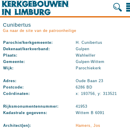
Cunibertus
Ga naar de site van de patroonheilige
Parochie/kerkgemeente:
H. Cunibertus
Dekenaat/kerkverband:
Gulpen
Plaats:
Wahlwiller
Gemeente:
Gulpen-Wittem
Wijk:
Parochiekerk
Adres:
Oude Baan 23
Postcode:
6286 BD
Coördinaten:
x: 193756, y: 313521
Rijksmonumentennummer:
41953
Kadastrale gegevens:
Wittem B 6091
Architect(en):
Hamers, Jos