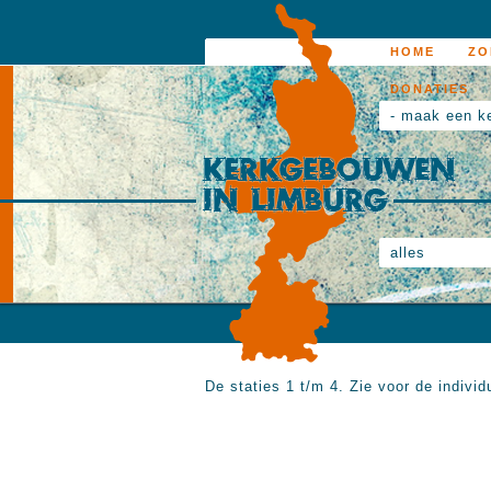
HOME
ZO
DONATIES
- maak een k
alles
De staties 1 t/m 4. Zie voor de indivi