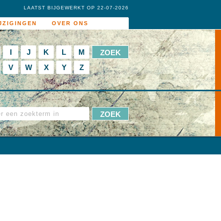
LAATST BIJGEWERKT OP 22-07-2026
JZIGINGEN
OVER ONS
I
J
K
L
M
V
W
X
Y
Z