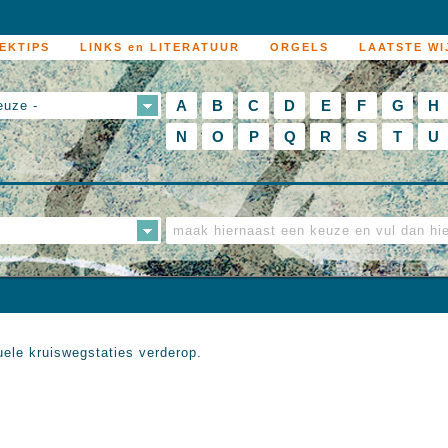
EKTIPS
LINKS en LITERATUUR
ORGELS
LAATSTE WI
A
B
C
D
E
F
G
H
euze -
N
O
P
Q
R
S
T
U
duele kruiswegstaties verderop.