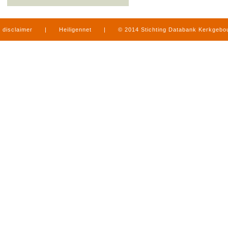
disclaimer
|
Heiligennet
|
© 2014 Stichting Databank Kerkgeb
in Limburg
|
produced by
www.mediamens.nl