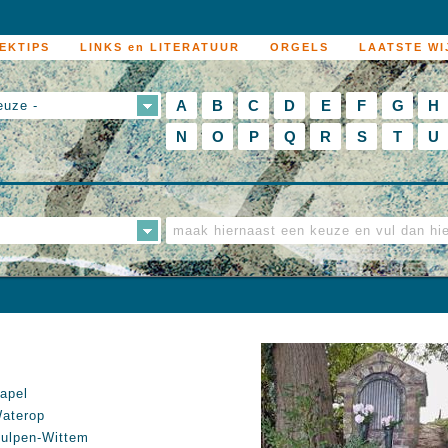
EKTIPS
LINKS en LITERATUUR
ORGELS
LAATSTE WI
A
B
C
D
E
F
G
H
euze -
N
O
P
Q
R
S
T
U
apel
aterop
ulpen-Wittem