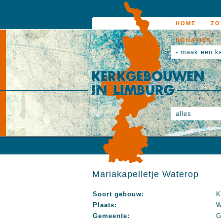
HOME
ZO
DONATIES
- maak een k
alles
Mariakapelletje Waterop
Soort gebouw:
K
Plaats:
W
Gemeente:
G