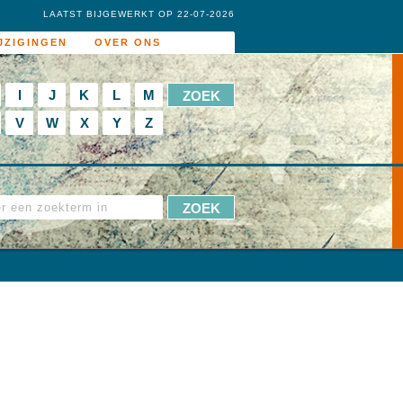
LAATST BIJGEWERKT OP 22-07-2026
JZIGINGEN
OVER ONS
I
J
K
L
M
V
W
X
Y
Z