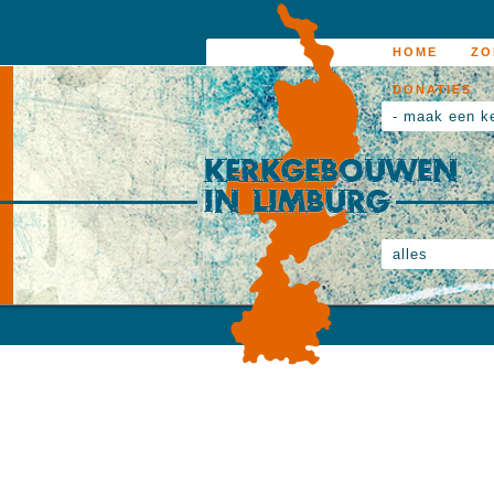
HOME
ZO
DONATIES
- maak een k
alles