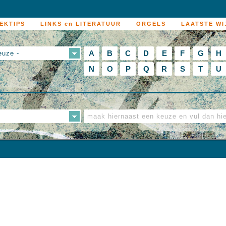
EKTIPS
LINKS en LITERATUUR
ORGELS
LAATSTE WI
A
B
C
D
E
F
G
H
euze -
N
O
P
Q
R
S
T
U