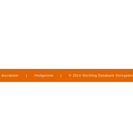
disclaimer
|
Heiligennet
|
© 2014 Stichting Databank Kerkgeb
in Limburg
|
produced by
www.mediamens.nl