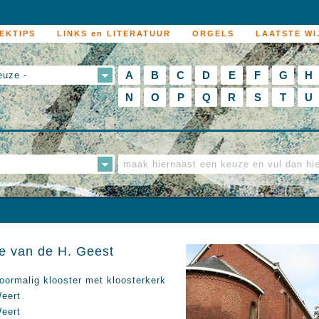
EKTIPS
LINKS en LITERATUUR
ORGELS
LAATSTE WI
A
B
C
D
E
F
G
H
euze -
N
O
P
Q
R
S
T
U
ie van de H. Geest
oormalig klooster met kloosterkerk
eert
eert