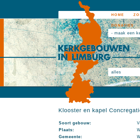
HOME
ZO
DONATIES
- maak een k
alles
Klooster en kapel Concregat
Soort gebouw:
V
Plaats:
W
Gemeente:
W