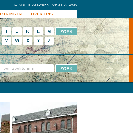
LAATST BIJGEWERKT OP 22-07-2026
JZIGINGEN
OVER ONS
I
J
K
L
M
V
W
X
Y
Z