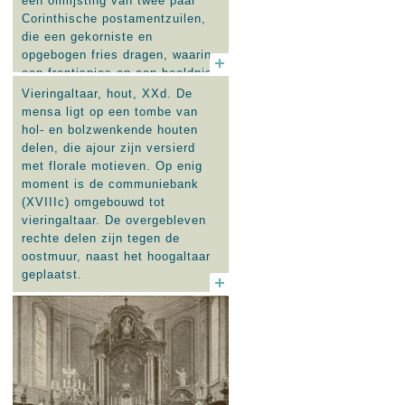
een omlijsting van twee paar
Corinthische postamentzuilen,
die een gekorniste en
opgebogen fries dragen, waarin
een frontispies en een beeldnis.
Hierin staat een beeldje. Aan
Vieringaltaar, hout, XXd. De
weerszijden van de fries rusten
mensa ligt op een tombe van
engeltjes. Op het altaar rust een
hol- en bolzwenkende houten
koperen tabernakel. In de absis.
delen, die ajour zijn versierd
met florale motieven. Op enig
moment is de communiebank
(XVIIIc) omgebouwd tot
vieringaltaar. De overgebleven
rechte delen zijn tegen de
oostmuur, naast het hoogaltaar
geplaatst.