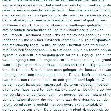
gedacht. De westgevel bestaat uit een tuitgevel met tufstenen
aanzetstukken en rollijst, bekroond met een kruis. Centraal in de
gevel is een roosvenster aangebracht. Hieronder staat de ingang
die bestaat uit een voorportaal over de hele breedte van de kerk,
dat is afgedekt met een lezenaarsdak met een bakgoot op een
tufstenen daklijst. Hieronder staan drie rondbogen gedragen door
met betonnen basementen en kapitelen voorziene zuilen van
natuursteen. Daarnaast staat links en rechts een spaarvlak met
rondboog en lisenen met tufstenen inzetstukken. In het spaarvla
een rechthoekig raam. Achter de bogen bevindt zich de dubbele
afteliahouten toegangsdeur in het midden. Links en rechts aan d
zijkant is een deur, die toegang geeft tot de zij-ingang. Ten zuid
van de ingang staat een ongelede toren, met op de begane grond
twee boogvensters naast elkaar, daarboven rechthoekige venste
voor de trappen. Boven in een open galmgat, dat bestaat uit twe
rondbogen met een betonnen scheizuil. De zuil heeft een eenvou
basement, een ronde schacht en een geprofileerd kapiteel. Onde
de galmgaten hangt een wijzerplaat. De toren is gedekt met een
overhoeks ingesnoerd tentdak, dat oversteekt. Het dak is gekro
met een kruis en een weerhaan. Ten noorden van de ingang staa
een vierkante uitbouw, die identiek is aan de onderzijde van de
toren. De uitbouw is gedekt met een overstekend tentdak en
gekroond met een piron. De zijgevels zijn identiek gebouwd. De