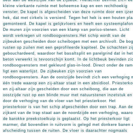
kleine vierkante ruimte met boheemse kap en een rechthoekig
venster. De kapel is afgescheiden van deze ruimte door een ijze
hek, dat met cirkels is versierd. Tegen het hek is een houten pla
gemonteerd. De kapel is gelijkvloers en heeft een systeemplafon
De muren zijn voorzien van een klamp van poriso-stenen. Licht
wordt verkregen uit rondboogvensters.Het schip wordt van de
zijbeuken gescheiden door scheibogen met een archivolt. De bo
rusten op zuilen met een geprofileerde kapiteel. De schachten zi
gebouchardeerd, waardoor het basaltsplit en parelgrind dat in het
beton verwerkt is tevoorschijn komt. In de lichtbeuk bevinden zi
rondboogvensters met gekleurd glas-in-lood. Direct onder de ra
ligt een waterlijst. De zijbeuken zijn voorzien van
rondboogvensters. Aan de oostzijde bevindt zich een verhoging 
één trede waarop een zij-altaar staat in een absidiool. Priesterko
en zij-altaar zijn gescheiden door een scheiboog, die aan de
oostzijde rust op een blinde muur met natuurstenen inzetstuk en
door de verhoging van de vloer van het priesterkoor. Het
priesterkoor is van het schip afgescheiden door een trap. Aan de
zijkant van de trap staat aan de noordzijde een verhoging, waar
de barokke preekstoelkuip is geplaatst. Op het priesterkoor ligt
marmer, dat bovendien in ruitvorm is gelegd met donkere banen 
afscheiding tussen de ruiten. De vloer is daarachter nogmaals