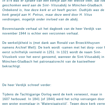
In 974 was er sprake van een kerkje aan het Wellse veer, dat to
geschonken werd aan de Sint- Vitusabdij te Mönchen-Gladbach.
Onbekend is, hoe deze kerk er uit heeft gezien. Oudtijds was de
kerk gewijd aan H. Petrus, maar deze werd door H. Vitus
verdrongen, mogelijk onder invloed van de abdij.
Bovenstaande verhaal uit het dagboek van de heer Verdijk van
november 1944 is echter een verzonnen verhaal.
De werkelijkheid is (met dank aan Ronald van Broeckhhuysen
namens Archief Well): De kerk wordt -samen met het dorp- voor 
eerst schriftelijk vermeld in 1251. In 1321 wordt de naam Sint-
Vituskerk voor het eerst genoemd, wanneer de Sint-Vitusabdij in
Mönchen-Gladbach het patronaatsrecht van de kasteelheer
bekrachtigt.
De heer Verdijk schreef verder:
Tijdens de Tachtigjarige Oorlog werd de kerk verwoest, maar in
1607 herbouwd. In 1841 (of 1844) werd het schip vervangen door
een groter exemplaar in ‘Waterstaatsstijl’. Tegen deze kerk verr