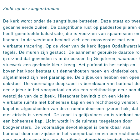
Zicht op de zangerstribune
De kerk wordt onder de zangtribune betreden. Deze staat op twe
gecanneleerde zuilen. De zangtribune rust op paddestoelpilaren 
heeft gemetselde balustrade, die is voorzien van spaarnissen en
lisenen. In de westmuur bevindt zich een roosvenster met een
vierkante tracering. Op de vloer van de kerk liggen Opdalkwartsi
tegels. De muren zijn gestuct. De aannemer gebruikte daartoe r
ijzerzand dat gevonden is in de bossen bij Geijsteren, waardoor 
stucwerk een geelrode kleur kreeg. Het plafond in het schip en
boven het koor bestaat uit dennenhouten moer- en kinderbalken,
afgetimmerd zijn met paranapine. De zijbeuken hebben een open
dakstoel. De voormalige doopkapel is bereikbaar van buitenaf do
een zijdeur in het voorportaal en via een rechthoekige deur aan 
westzijde van de zijbeuk. Hierachter bevindt zich een kleine
vierkante ruimte met boheemse kap en een rechthoekig venster.
kapel is afgescheiden van deze ruimte door een ijzeren hek, dat
met cirkels is versierd. De kapel is gelijkvloers en is vierkant m
een boheemse kap. Licht wordt in de ruimtes toegelaten door
boogvensters. De voormalige devotiekapel is bereikbaar van
buitenaf door een zijdeur in het voorportaal en via een rechthoek
deur aan de westzijde van de zijbeuk. Hierachter bevindt zich e