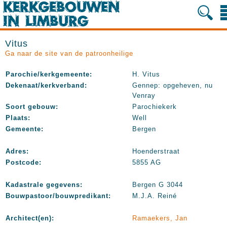
Vitus
Ga naar de site van de patroonheilige
Parochie/kerkgemeente:
H. Vitus
Dekenaat/kerkverband:
Gennep: opgeheven, nu
Venray
Soort gebouw:
Parochiekerk
Plaats:
Well
Gemeente:
Bergen
Adres:
Hoenderstraat
Postcode:
5855 AG
Kadastrale gegevens:
Bergen G 3044
Bouwpastoor/bouwpredikant:
M.J.A. Reiné
Architect(en):
Ramaekers, Jan