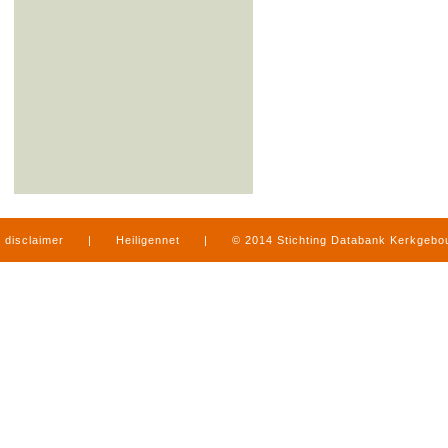
disclaimer
|
Heiligennet
|
© 2014 Stichting Databank Kerkgeb
in Limburg
|
produced by
www.mediamens.nl