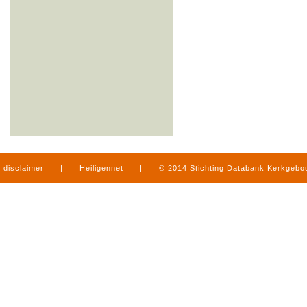
disclaimer
|
Heiligennet
|
© 2014 Stichting Databank Kerkgeb
in Limburg
|
produced by
www.mediamens.nl