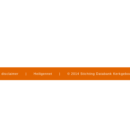
disclaimer
|
Heiligennet
|
© 2014 Stichting Databank Kerkgeb
in Limburg
|
produced by
www.mediamens.nl