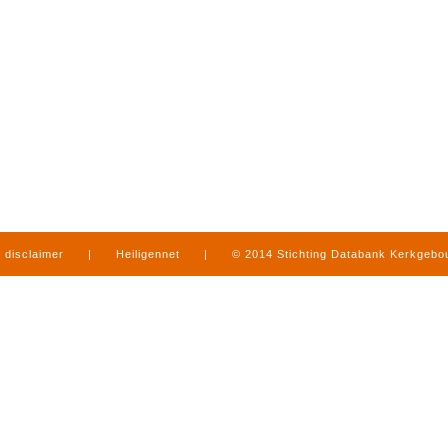
disclaimer
|
Heiligennet
|
© 2014 Stichting Databank Kerkgeb
in Limburg
|
produced by
www.mediamens.nl