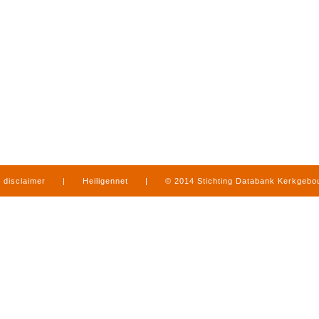
disclaimer
|
Heiligennet
|
© 2014 Stichting Databank Kerkgeb
in Limburg
|
produced by
www.mediamens.nl