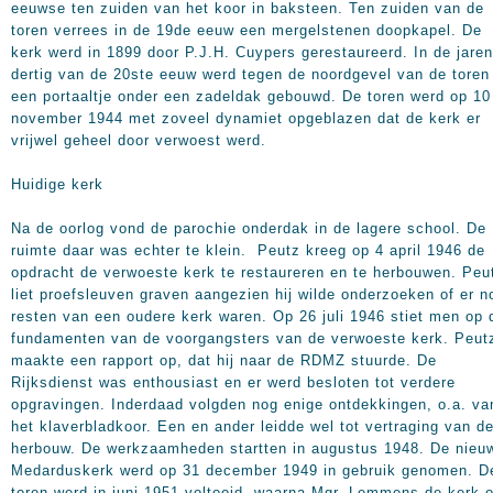
eeuwse ten zuiden van het koor in baksteen. Ten zuiden van de
toren verrees in de 19de eeuw een mergelstenen doopkapel. De
kerk werd in 1899 door P.J.H. Cuypers gerestaureerd. In de jaren
dertig van de 20ste eeuw werd tegen de noordgevel van de toren
een portaaltje onder een zadeldak gebouwd. De toren werd op 10
november 1944 met zoveel dynamiet opgeblazen dat de kerk er
vrijwel geheel door verwoest werd.
Huidige kerk
Na de oorlog vond de parochie onderdak in de lagere school. De
ruimte daar was echter te klein. Peutz kreeg op 4 april 1946 de
opdracht de verwoeste kerk te restaureren en te herbouwen. Peu
liet proefsleuven graven aangezien hij wilde onderzoeken of er n
resten van een oudere kerk waren. Op 26 juli 1946 stiet men op 
fundamenten van de voorgangsters van de verwoeste kerk. Peut
maakte een rapport op, dat hij naar de RDMZ stuurde. De
Rijksdienst was enthousiast en er werd besloten tot verdere
opgravingen. Inderdaad volgden nog enige ontdekkingen, o.a. va
het klaverbladkoor. Een en ander leidde wel tot vertraging van d
herbouw. De werkzaamheden startten in augustus 1948. De nieu
Medarduskerk werd op 31 december 1949 in gebruik genomen. D
toren werd in juni 1951 voltooid, waarna Mgr. Lemmens de kerk 