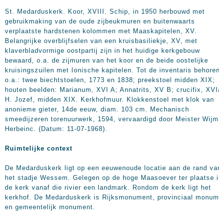
St. Medarduskerk. Koor, XVIII. Schip, in 1950 herbouwd met
gebruikmaking van de oude zijbeukmuren en buitenwaarts
verplaatste hardstenen kolommen met Maaskapitelen, XV.
Belangrijke overblijfselen van een kruisbasiliekje, XV, met
klaverbladvormige oostpartij zijn in het huidige kerkgebouw
bewaard, o.a. de zijmuren van het koor en de beide oostelijke
kruisingszuilen met Ionische kapitelen. Tot de inventaris behore
o.a.: twee biechtstoelen, 1773 en 1838; preekstoel midden XIX;
houten beelden: Marianum, XVI A; Annatrits, XV B; crucifix, XVI
H. Jozef, midden XIX. Kerkhofmuur. Klokkenstoel met klok van
anonieme gieter, 14de eeuw, diam. 103 cm. Mechanisch
smeedijzeren torenuurwerk, 1594, vervaardigd door Meister Wij
Herbeinc. (Datum: 11-07-1968).
Ruimtelijke context
De Medarduskerk ligt op een eeuwenoude locatie aan de rand va
het stadje Wessem. Gelegen op de hoge Maasoever ter plaatse i
de kerk vanaf die rivier een landmark. Rondom de kerk ligt het
kerkhof. De Medarduskerk is Rijksmonument, provinciaal monum
en gemeentelijk monument.