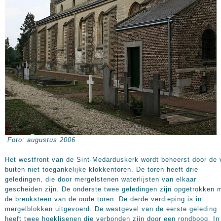
Foto: augustus 2006
Het westfront van de Sint-Medarduskerk wordt beheerst door de 
buiten niet toegankelijke klokkentoren. De toren heeft drie
geledingen, die door mergelstenen waterlijsten van elkaar
gescheiden zijn. De onderste twee geledingen zijn opgetrokken 
de breuksteen van de oude toren. De derde verdieping is in
mergelblokken uitgevoerd. De westgevel van de eerste geleding
heeft twee hoeklisenen die verbonden zijn door een rondboog. In