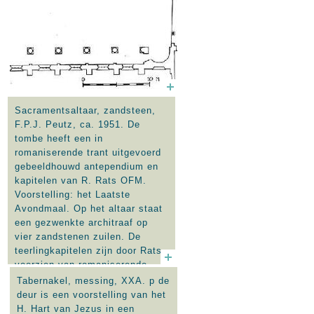
Sacramentsaltaar, zandsteen,
F.P.J. Peutz, ca. 1951. De
tombe heeft een in
romaniserende trant uitgevoerd
gebeeldhouwd antependium en
kapitelen van R. Rats OFM.
Voorstelling: het Laatste
Avondmaal. Op het altaar staat
een gezwenkte architraaf op
vier zandstenen zuilen. De
teerlingkapitelen zijn door Rats
voorzien van romaniserende
reliëfs. Voorstellingen: offer van
Tabernakel, messing, XXA. p de
Kain en Abel, Kain vermoordt
deur is een voorstelling van het
Abel; offer van Melchisedech;
H. Hart van Jezus in een