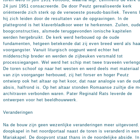
24 juni 1951 consacreerde. De door Peutz gerealiseerde kerk
oriënteerde zich sterk op de verwoeste pseudo-basiliek. Tevens l
hij zich leiden door de resultaten van de opgravingen. In de
plattegrond is het klaverbladkoor weer te herkennen. Zuilen, oud
boogconstructies, alsmede teruggevonden ionische kapitelen
werden hergebruikt. De kerk werd herbouwd op de oude
fundamenten, hetgeen betekende dat zij even breed werd als haa
voorgangster. Vanuit liturgisch oogpunt werd echter het
middenschip breder en werden de zijbeuken versmald tot
processiegangen. Wel werd het schip met twee traveeën verleng
De toren schoof op naar het westen en werd deels met materiaal
van zijn voorganger herbouwd, zij het forser en hoger Peutz
ontwierp ook het altaar op het koor, dat naar analogie van de ou
absis, halfrond is. Op het altaar stonden Romaanse zuiltje die m
architraven verbonden waren. Pater Reginald Rats leverde de
ontwerpen voor het beeldhouwwerk.
Veranderingen
Na de bouw zijn geen wezenlijke veranderingen meer uitgevoerd.
doopkapel in het noordportaal naast de toren is veranderd in een
Mariakapel. De doopvont staat thans in de noordelijke abside. In