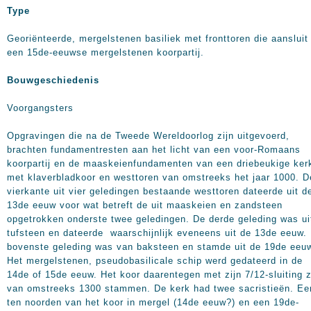
Type
Georiënteerde, mergelstenen basiliek met fronttoren die aansluit
een 15de-eeuwse mergelstenen koorpartij.
Bouwgeschiedenis
Voorgangsters
Opgravingen die na de Tweede Wereldoorlog zijn uitgevoerd,
brachten fundamentresten aan het licht van een voor-Romaans
koorpartij en de maaskeienfundamenten van een driebeukige ker
met klaverbladkoor en westtoren van omstreeks het jaar 1000. D
vierkante uit vier geledingen bestaande westtoren dateerde uit d
13de eeuw voor wat betreft de uit maaskeien en zandsteen
opgetrokken onderste twee geledingen. De derde geleding was ui
tufsteen en dateerde waarschijnlijk eveneens uit de 13de eeuw.
bovenste geleding was van baksteen en stamde uit de 19de eeu
Het mergelstenen, pseudobasilicale schip werd gedateerd in de
14de of 15de eeuw. Het koor daarentegen met zijn 7/12-sluiting 
van omstreeks 1300 stammen. De kerk had twee sacristieën. Ee
ten noorden van het koor in mergel (14de eeuw?) en een 19de-