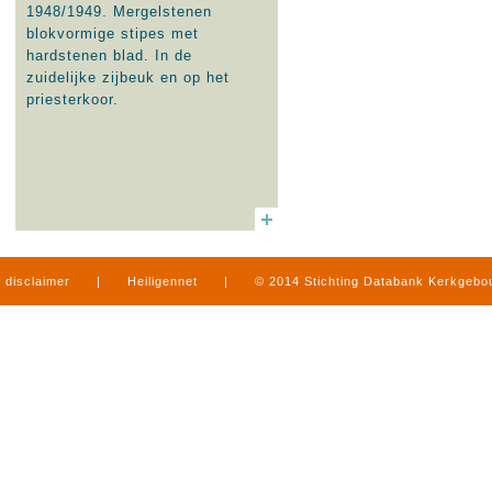
1948/1949. Mergelstenen
blokvormige stipes met
hardstenen blad. In de
zuidelijke zijbeuk en op het
priesterkoor.
disclaimer
|
Heiligennet
|
© 2014 Stichting Databank Kerkgeb
in Limburg
|
produced by
www.mediamens.nl