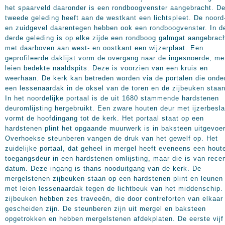
het spaarveld daaronder is een rondboogvenster aangebracht. D
tweede geleding heeft aan de westkant een lichtspleet. De noord
en zuidgevel daarentegen hebben ook een rondboogvenster. In d
derde geleding is op elke zijde een rondboog galmgat aangebrach
met daarboven aan west- en oostkant een wijzerplaat. Een
geprofileerde daklijst vorm de overgang naar de ingesnoerde, me
leien bedekte naaldspits. Deze is voorzien van een kruis en
weerhaan. De kerk kan betreden worden via de portalen die onde
een lessenaardak in de oksel van de toren en de zijbeuken staan
In het noordelijke portaal is de uit 1680 stammende hardstenen
deuromlijsting hergebruikt. Een zware houten deur met ijzerbesl
vormt de hoofdingang tot de kerk. Het portaal staat op een
hardstenen plint het opgaande muurwerk is in baksteen uitgevoe
Overhoekse steunberen vangen de druk van het gewelf op. Het
zuidelijke portaal, dat geheel in mergel heeft eveneens een hout
toegangsdeur in een hardstenen omlijsting, maar die is van rece
datum. Deze ingang is thans nooduitgang van de kerk. De
mergelstenen zijbeuken staan op een hardstenen plint en leunen
met leien lessenaardak tegen de lichtbeuk van het middenschip.
zijbeuken hebben zes traveeën, die door contreforten van elkaar
gescheiden zijn. De steunberen zijn uit mergel en baksteen
opgetrokken en hebben mergelstenen afdekplaten. De eerste vijf