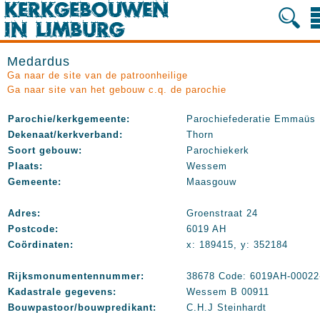
Medardus
Ga naar de site van de patroonheilige
Ga naar site van het gebouw c.q. de parochie
Parochie/kerkgemeente:
Parochiefederatie Emmaüs
Dekenaat/kerkverband:
Thorn
Soort gebouw:
Parochiekerk
Plaats:
Wessem
Gemeente:
Maasgouw
Adres:
Groenstraat 24
Postcode:
6019 AH
Coördinaten:
x: 189415, y: 352184
Rijksmonumentennummer:
38678 Code: 6019AH-00022
Kadastrale gegevens:
Wessem B 00911
Bouwpastoor/bouwpredikant:
C.H.J Steinhardt