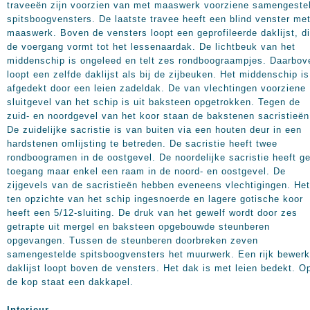
traveeën zijn voorzien van met maaswerk voorziene samengeste
spitsboogvensters. De laatste travee heeft een blind venster me
maaswerk. Boven de vensters loopt een geprofileerde daklijst, d
de voergang vormt tot het lessenaardak. De lichtbeuk van het
middenschip is ongeleed en telt zes rondboograampjes. Daarbov
loopt een zelfde daklijst als bij de zijbeuken. Het middenschip is
afgedekt door een leien zadeldak. De van vlechtingen voorziene
sluitgevel van het schip is uit baksteen opgetrokken. Tegen de
zuid- en noordgevel van het koor staan de bakstenen sacristieën
De zuidelijke sacristie is van buiten via een houten deur in een
hardstenen omlijsting te betreden. De sacristie heeft twee
rondboogramen in de oostgevel. De noordelijke sacristie heeft g
toegang maar enkel een raam in de noord- en oostgevel. De
zijgevels van de sacristieën hebben eveneens vlechtigingen. Het
ten opzichte van het schip ingesnoerde en lagere gotische koor
heeft een 5/12-sluiting. De druk van het gewelf wordt door zes
getrapte uit mergel en baksteen opgebouwde steunberen
opgevangen. Tussen de steunberen doorbreken zeven
samengestelde spitsboogvensters het muurwerk. Een rijk bewerk
daklijst loopt boven de vensters. Het dak is met leien bedekt. O
de kop staat een dakkapel.
Interieur