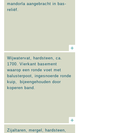
offer van Abraham; Joods
mandorla aangebracht in bas-
paasmaal.
reliëf.
Wijwatervat, hardsteen, ca.
1700. Vierkant basement
waarop een ronde voet met
balusterpoot, ingesnoerde ronde
kuip, bijeengehouden door
koperen band.
Zijaltaren, mergel, hardsteen,